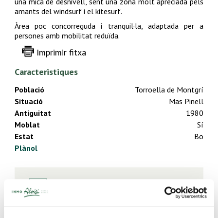
una mica de desnivell, sent una zona molt apreciada pels
amants del windsurf i el kitesurf.
Àrea poc concorreguda i tranquil·la, adaptada per a
persones amb mobilitat reduïda.
Imprimir fitxa
Caracteristiques
Població
Torroella de Montgrí
Situació
Mas Pinell
Antiguitat
1980
Moblat
Sí
Estat
Bo
Plànol
1 Bany