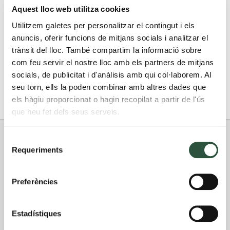
Mar
Aquest lloc web utilitza cookies
Utilitzem galetes per personalitzar el contingut i els
2
50 m
anuncis, oferir funcions de mitjans socials i analitzar el
trànsit del lloc. També compartim la informació sobre
2 Habitacions
com feu servir el nostre lloc amb els partners de mitjans
socials, de publicitat i d'anàlisis amb qui col·laborem. Al
Wifi
seu torn, ells la poden combinar amb altres dades que
els hàgiu proporcionat o hagin recopilat a partir de l'ús
que heu fet dels seus serveis.
Edifici
Vistes
Porta
Preu
Selecció
Planta
Requeriments
de
C
Mar
1 / 1
93.250€
consentiment
Preferències
C
Mar
1 / 2
93.250€
C
Mar
2 / 1
94.250€
Estadístiques