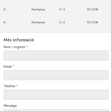
D
Muntanya
3 / 1
93.250€
D
Muntanya
3 / 2
93.250€
Més informació
Nom i cognom *
Email *
Telèfon *
Missatge