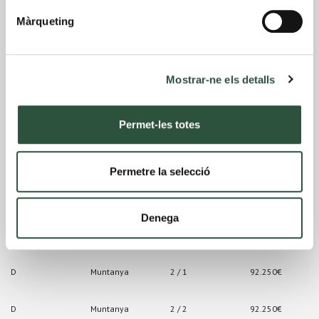
C
Mar
2 / 2
94.250€
Màrqueting
C
Mar
3 / 1
95.250€
Mostrar-ne els detalls
C
Mar
3 / 2
95.250€
D
Muntanya
Baixa / 1
90.250€
Permet-les totes
D
Muntanya
Baixa / 2
90.250€
Permetre la selecció
D
Muntanya
1 / 1
91.250€
Denega
D
Muntanya
1 / 2
91.250€
D
Muntanya
2 / 1
92.250€
D
Muntanya
2 / 2
92.250€