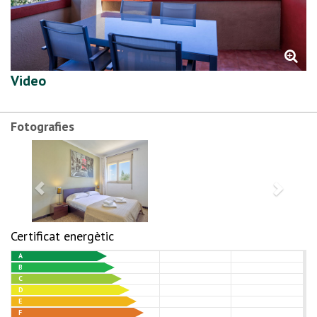
Video
Fotografies
Certificat energètic
A
B
C
D
E
F