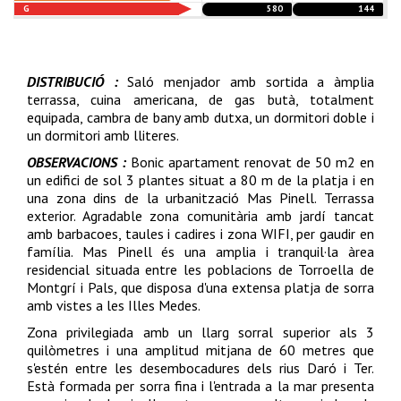
G
580
144
DISTRIBUCIÓ :
Saló menjador amb sortida a àmplia
terrassa, cuina americana, de gas butà, totalment
equipada, cambra de bany amb dutxa, un dormitori doble i
un dormitori amb lliteres.
OBSERVACIONS :
Bonic apartament renovat de 50 m2 en
un edifici de sol 3 plantes situat a 80 m de la platja i en
una zona dins de la urbanització Mas Pinell. Terrassa
exterior. Agradable zona comunitària amb jardí tancat
amb barbacoes, taules i cadires i zona WIFI, per gaudir en
família. Mas Pinell és una amplia i tranquil·la àrea
residencial situada entre les poblacions de Torroella de
Montgrí i Pals, que disposa d'una extensa platja de sorra
amb vistes a les Illes Medes.
Zona privilegiada amb un llarg sorral superior als 3
quilòmetres i una amplitud mitjana de 60 metres que
s'estén entre les desembocadures dels rius Daró i Ter.
Està formada per sorra fina i l'entrada a la mar presenta