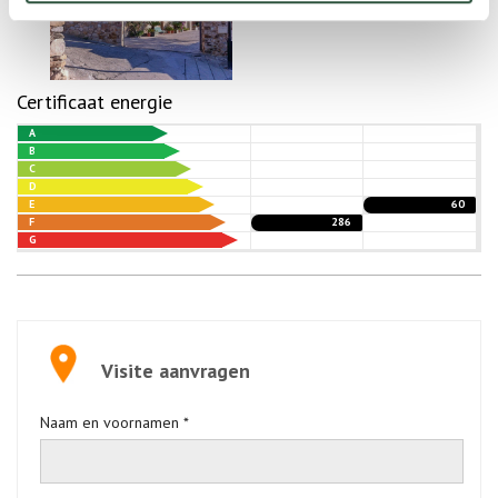
Certificaat energie
A
B
C
D
E
60
F
286
G
Visite aanvragen
Naam en voornamen *