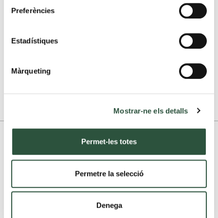
Delen
Preferències
File PDF sturen
Estadístiques
Blad printen
Màrqueting
1.299.000 euros
Belastingen zijn niet inbegrepen
Mostrar-ne els detalls
Meer foto's
Permet-les totes
Permetre la selecció
Denega