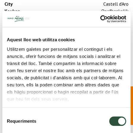
City
Castell d'Aro
Keuken
Onafhankelijk
Verwarming
Ja
Open haard
Ja
Garage
Ja
Zwembad
Prive
Aquest lloc web utilitza cookies
Verdieping
2
Utilitzem galetes per personalitzar el contingut i els
Tuin
Prive
anuncis, oferir funcions de mitjans socials i analitzar el
trànsit del lloc. També compartim la informació sobre
com feu servir el nostre lloc amb els partners de mitjans
socials, de publicitat i d'anàlisis amb qui col·laborem. Al
seu torn, ells la poden combinar amb altres dades que
2 Badkamer
Nieuw project in
els hàgiu proporcionat o hagin recopilat a partir de l'ús
Palafrugell ·
que heu fet dels seus serveis.
Meer informatie
2 slaapkamers
Selecció
Requeriments
de
consentiment